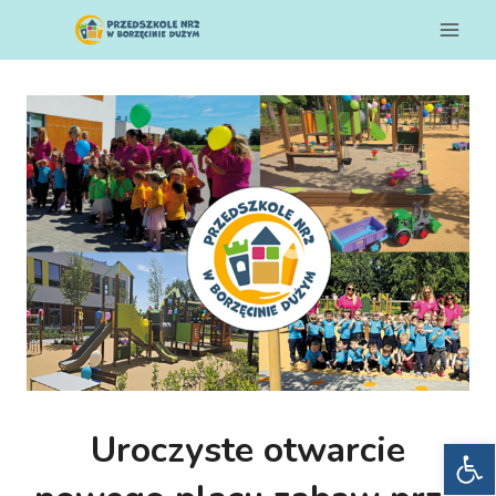
Przeskocz
Przeskocz
Przejdź
do
do
do
treści
nawigacji
treści
Uroczyste otwarcie
Otwórz